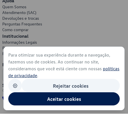
Ajuda
Quem Somos
Atendimento (SAC)
Devoluções e trocas
Perguntas Frequentes
Como comprar
Institucional
Informações Legais
Política de Privacidade
Política de Cookies
Para otimizar sua experiência durante a navegação,
fazemos uso de cookies. Ao continuar no site,
Formas de Pagamento
consideramos que você está ciente com nossas
políticas
de privacidade
.
Segurança
Rejeitar cookies
Aceitar cookies
© 2026 - Volkswagen do Brasil - Todos os direitos reservados