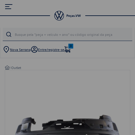
0
Nova Serrana
Entre/registre-se
/
Outlet