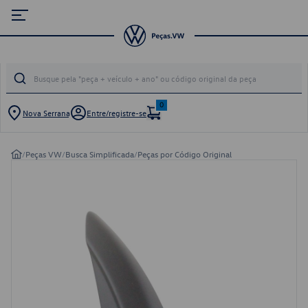
0
Nova Serrana
Entre/registre-se
/
Peças VW
/
Busca Simplificada
/
Peças por Código Original