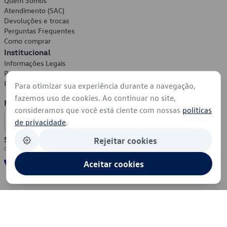
Quem Somos
Atendimento (SAC)
Devoluções e trocas
Perguntas Frequentes
Como comprar
Institucional
Informações Legais
Política de Privacidade
Política de Cookies
Para otimizar sua experiência durante a navegação,
fazemos uso de cookies. Ao continuar no site,
Formas de Pagamento
consideramos que você está ciente com nossas
políticas
de privacidade
.
Segurança
Rejeitar cookies
Aceitar cookies
© 2026 - Volkswagen do Brasil - Todos os direitos reservados