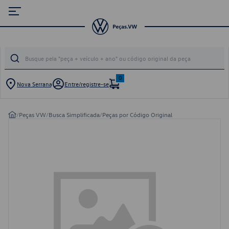
0
Nova Serrana
Entre/registre-se
/
Peças VW
/
Busca Simplificada
/
Peças por Código Original