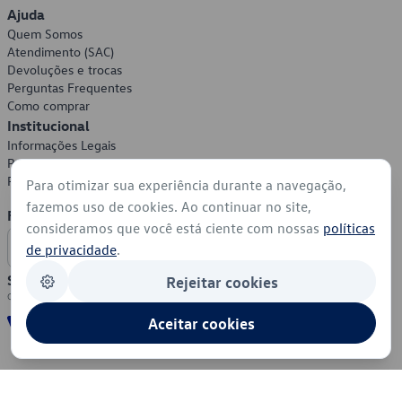
Ajuda
Quem Somos
Atendimento (SAC)
Devoluções e trocas
Perguntas Frequentes
Como comprar
Institucional
Informações Legais
Política de Privacidade
Política de Cookies
Para otimizar sua experiência durante a navegação,
fazemos uso de cookies. Ao continuar no site,
Formas de Pagamento
consideramos que você está ciente com nossas
políticas
de privacidade
.
Segurança
Rejeitar cookies
Aceitar cookies