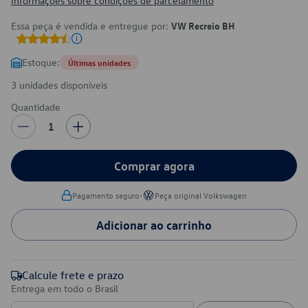
Informações sobre condições de parcelamento
Essa peça é vendida e entregue por:
VW Recreio BH
Estoque:
Últimas unidades
3 unidades disponíveis
Quantidade
1
Comprar agora
•
Pagamento seguro
Peça original Volkswagen
Adicionar ao carrinho
Calcule frete e prazo
Entrega em todo o Brasil