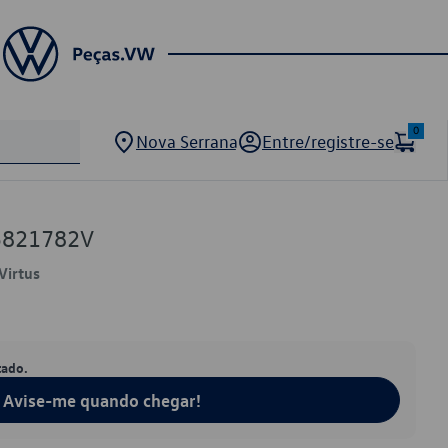
0
Nova Serrana
Entre/registre-se
5821782V
Virtus
tado.
Avise-me quando chegar!