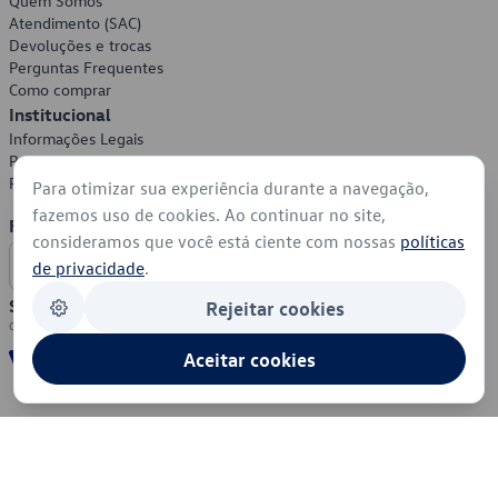
Quem Somos
Atendimento (SAC)
Devoluções e trocas
Perguntas Frequentes
Como comprar
Institucional
Informações Legais
Política de Privacidade
Política de Cookies
Para otimizar sua experiência durante a navegação,
fazemos uso de cookies. Ao continuar no site,
Formas de Pagamento
consideramos que você está ciente com nossas
políticas
de privacidade
.
Segurança
Rejeitar cookies
Aceitar cookies
© 2026 - Volkswagen do Brasil - Todos os direitos reservados