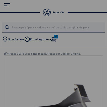
0
Nova Serrana
Entre/registre-se
/
Peças VW
/
Busca Simplificada
/
Peças por Código Original