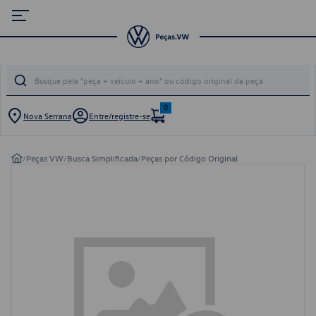
0
Nova Serrana
Entre/registre-se
/
Peças VW
/
Busca Simplificada
/
Peças por Código Original