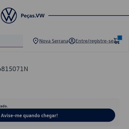
0
Nova Serrana
Entre/registre-se
6815071N
tado.
Avise-me quando chegar!