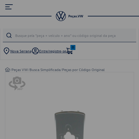
0
Nova Serrana
Entre/registre-se
/
Peças VW
/
Busca Simplificada
/
Peças por Código Original