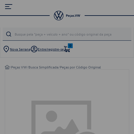
0
Nova Serrana
Entre/registre-se
/
Peças VW
/
Busca Simplificada
/
Peças por Código Original