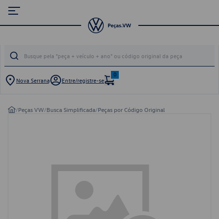
0
Nova Serrana
Entre/registre-se
/
Peças VW
/
Busca Simplificada
/
Peças por Código Original