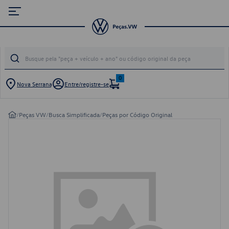
0
Nova Serrana
Entre/registre-se
/
Peças VW
/
Busca Simplificada
/
Peças por Código Original