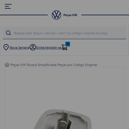
0
Nova Serrana
Entre/registre-se
/
Peças VW
/
Busca Simplificada
/
Peças por Código Original