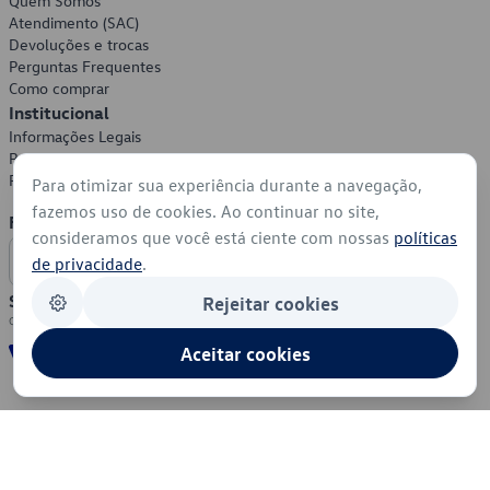
Quem Somos
Atendimento (SAC)
Devoluções e trocas
Perguntas Frequentes
Como comprar
Institucional
Informações Legais
Política de Privacidade
Política de Cookies
Para otimizar sua experiência durante a navegação,
fazemos uso de cookies. Ao continuar no site,
Formas de Pagamento
consideramos que você está ciente com nossas
políticas
de privacidade
.
Segurança
Rejeitar cookies
Aceitar cookies
© 2026 - Volkswagen do Brasil - Todos os direitos reservados