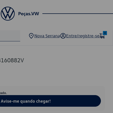
0
Nova Serrana
Entre/registre-se
8160882V
tado.
Avise-me quando chegar!