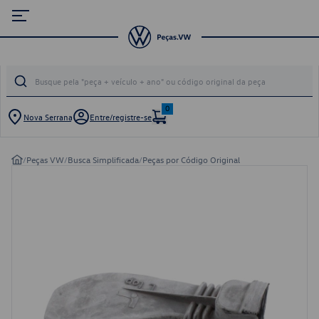
0
Nova Serrana
Entre/registre-se
/
Peças VW
/
Busca Simplificada
/
Peças por Código Original