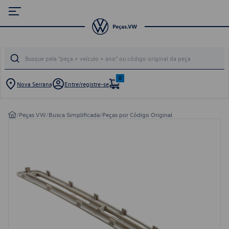
0
Nova Serrana
Entre/registre-se
/
Peças VW
/
Busca Simplificada
/
Peças por Código Original