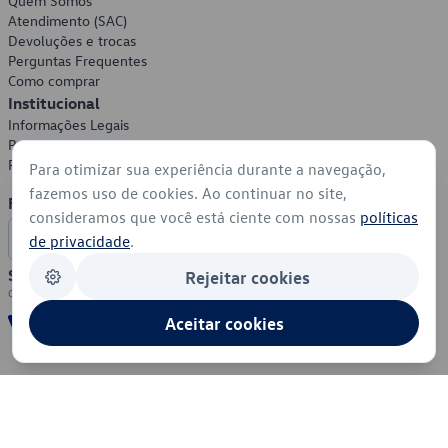
Quem Somos
Atendimento (SAC)
Devoluções e trocas
Perguntas Frequentes
Como comprar
Institucional
Informações Legais
Política de Privacidade
Política de Cookies
Para otimizar sua experiência durante a navegação,
fazemos uso de cookies. Ao continuar no site,
Formas de Pagamento
consideramos que você está ciente com nossas
políticas
de privacidade
.
Segurança
Rejeitar cookies
Aceitar cookies
© 2026 - Volkswagen do Brasil - Todos os direitos reservados