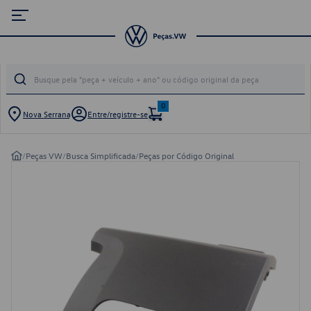
0
Nova Serrana
Entre/registre-se
/
Peças VW
/
Busca Simplificada
/
Peças por Código Original