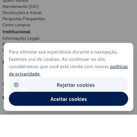
Quem Somos
Atendimento (SAC)
Devoluções e trocas
Perguntas Frequentes
Como comprar
Institucional
Informações Legais
Política de Privacidade
Política de Cookies
Para otimizar sua experiência durante a navegação,
fazemos uso de cookies. Ao continuar no site,
Formas de Pagamento
consideramos que você está ciente com nossas
políticas
de privacidade
.
Segurança
Rejeitar cookies
Aceitar cookies
© 2026 - Volkswagen do Brasil - Todos os direitos reservados