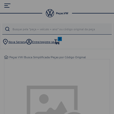
0
Nova Serrana
Entre/registre-se
/
Peças VW
/
Busca Simplificada
/
Peças por Código Original