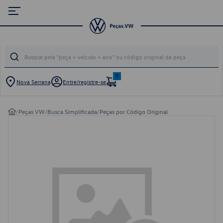
0
Nova Serrana
Entre/registre-se
/
Peças VW
/
Busca Simplificada
/
Peças por Código Original