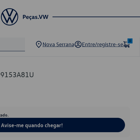
0
Nova Serrana
Entre/registre-se
19153A81U
tado.
Avise-me quando chegar!