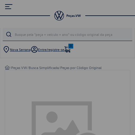
0
Nova Serrana
Entre/registre-se
/
Peças VW
/
Busca Simplificada
/
Peças por Código Original