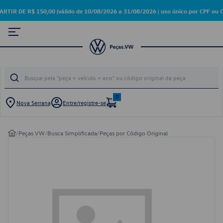
 DE R$ 150,00 (válido de 10/08/2026 a 31/08/2026 | uso único por CPF ou C
0
Nova Serrana
Entre/registre-se
/
Peças VW
/
Busca Simplificada
/
Peças por Código Original