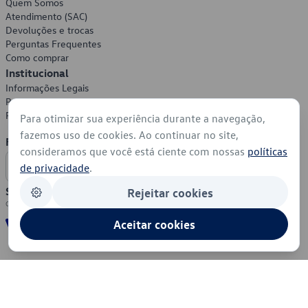
Quem Somos
Atendimento (SAC)
Devoluções e trocas
Perguntas Frequentes
Como comprar
Institucional
Informações Legais
Política de Privacidade
Política de Cookies
Para otimizar sua experiência durante a navegação,
fazemos uso de cookies. Ao continuar no site,
Formas de Pagamento
consideramos que você está ciente com nossas
políticas
de privacidade
.
Segurança
Rejeitar cookies
Aceitar cookies
© 2026 - Volkswagen do Brasil - Todos os direitos reservados