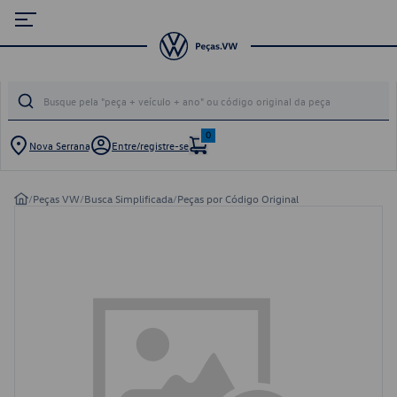
0
Nova Serrana
Entre/registre-se
/
Peças VW
/
Busca Simplificada
/
Peças por Código Original