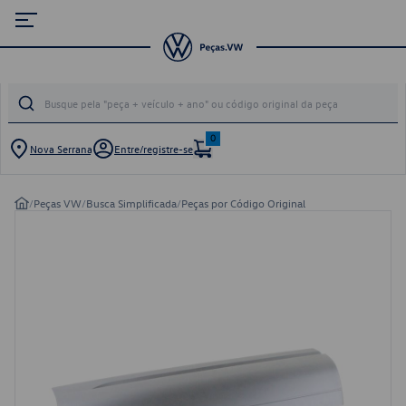
0
Nova Serrana
Entre/registre-se
/
Peças VW
/
Busca Simplificada
/
Peças por Código Original