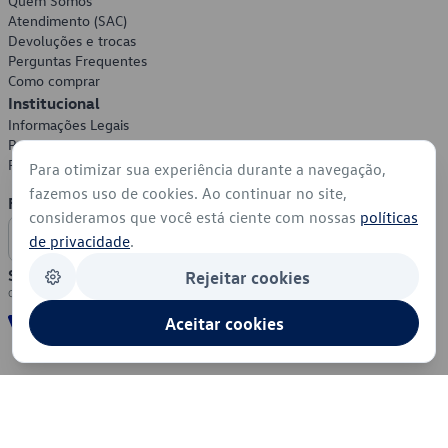
Quem Somos
Atendimento (SAC)
Devoluções e trocas
Perguntas Frequentes
Como comprar
Institucional
Informações Legais
Política de Privacidade
Política de Cookies
Para otimizar sua experiência durante a navegação,
fazemos uso de cookies. Ao continuar no site,
Formas de Pagamento
consideramos que você está ciente com nossas
políticas
de privacidade
.
Segurança
Rejeitar cookies
Aceitar cookies
© 2026 - Volkswagen do Brasil - Todos os direitos reservados