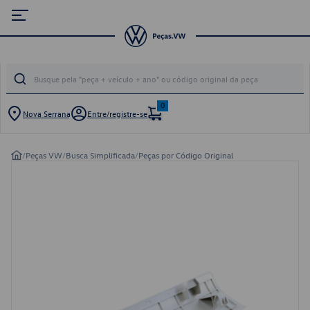
0
Nova Serrana
Entre/registre-se
/
Peças VW
/
Busca Simplificada
/
Peças por Código Original