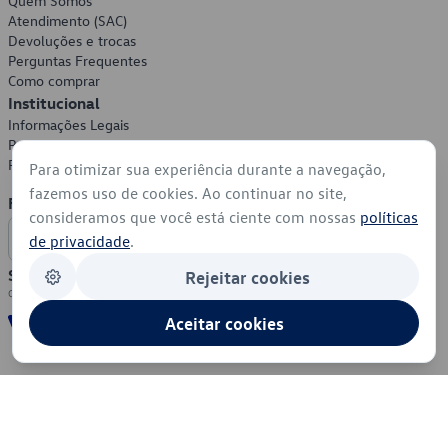
Quem Somos
Atendimento (SAC)
Devoluções e trocas
Perguntas Frequentes
Como comprar
Institucional
Informações Legais
Política de Privacidade
Política de Cookies
Para otimizar sua experiência durante a navegação,
fazemos uso de cookies. Ao continuar no site,
Formas de Pagamento
consideramos que você está ciente com nossas
políticas
de privacidade
.
Segurança
Rejeitar cookies
Aceitar cookies
© 2026 - Volkswagen do Brasil - Todos os direitos reservados