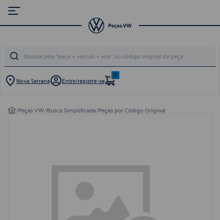
0
Nova Serrana
Entre/registre-se
/
Peças VW
/
Busca Simplificada
/
Peças por Código Original