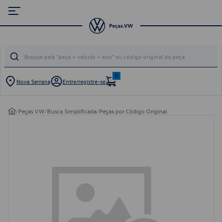
0
Nova Serrana
Entre/registre-se
/
Peças VW
/
Busca Simplificada
/
Peças por Código Original