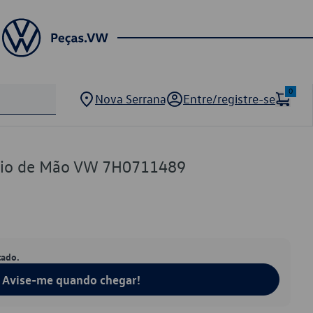
0
Nova Serrana
Entre/registre-se
reio de Mão VW 7H0711489
tado.
Avise-me quando chegar!