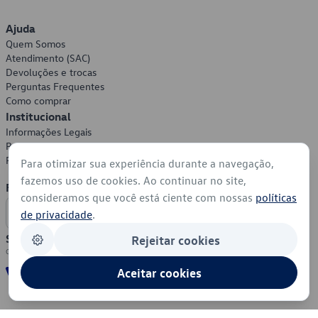
Ajuda
Quem Somos
Atendimento (SAC)
Devoluções e trocas
Perguntas Frequentes
Como comprar
Institucional
Informações Legais
Política de Privacidade
Política de Cookies
Para otimizar sua experiência durante a navegação,
fazemos uso de cookies. Ao continuar no site,
Formas de Pagamento
consideramos que você está ciente com nossas
políticas
de privacidade
.
Segurança
Rejeitar cookies
Aceitar cookies