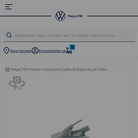
0
Nova Serrana
Entre/registre-se
/
Peças VW
/
Vidros e Carroceria
/
Coifas de Esguicho de Vidro