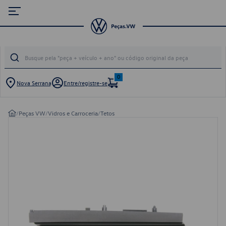
0
Nova Serrana
Entre/registre-se
/
Peças VW
/
Vidros e Carroceria
/
Tetos