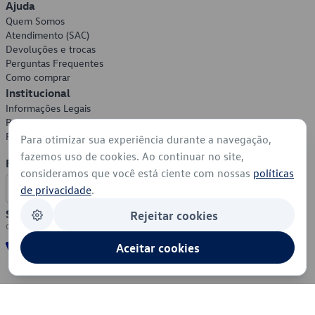
Ajuda
Quem Somos
Atendimento (SAC)
Devoluções e trocas
Perguntas Frequentes
Como comprar
Institucional
Informações Legais
Política de Privacidade
Política de Cookies
Para otimizar sua experiência durante a navegação,
fazemos uso de cookies. Ao continuar no site,
Formas de Pagamento
consideramos que você está ciente com nossas
políticas
de privacidade
.
Segurança
Rejeitar cookies
Aceitar cookies