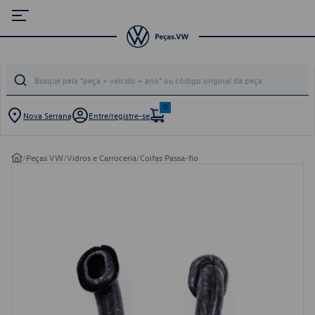
0
Nova Serrana
Entre/registre-se
/
Peças VW
/
Vidros e Carroceria
/
Coifas Passa-fio