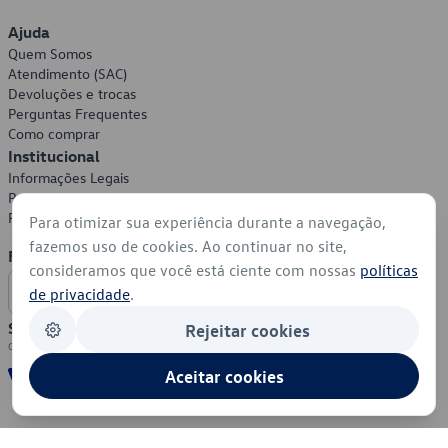
Ajuda
Quem Somos
Atendimento (SAC)
Devoluções e trocas
Perguntas Frequentes
Como comprar
Institucional
Informações Legais
Política de Privacidade
Política de Cookies
Para otimizar sua experiência durante a navegação,
fazemos uso de cookies. Ao continuar no site,
Formas de Pagamento
consideramos que você está ciente com nossas
políticas
de privacidade
.
Segurança
Rejeitar cookies
Aceitar cookies