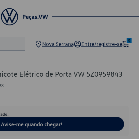
0
Nova Serrana
Entre/registre-se
Chicote Elétrico de Porta VW 5Z0959843
ox
tado.
Avise-me quando chegar!