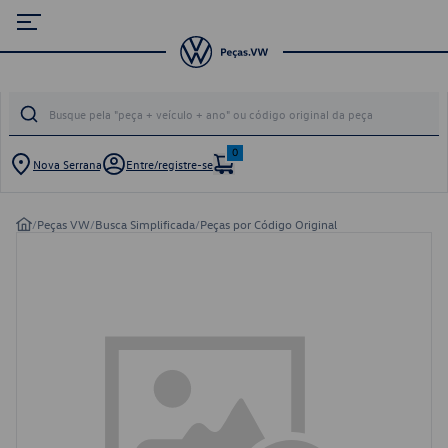
0
Nova Serrana
Entre/registre-se
/
Peças VW
/
Busca Simplificada
/
Peças por Código Original