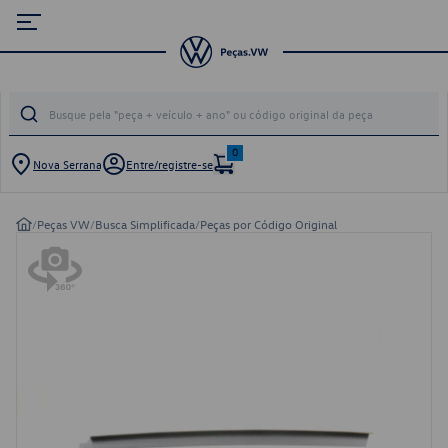
0
Nova Serrana
Entre/registre-se
/
Peças VW
/
Busca Simplificada
/
Peças por Código Original