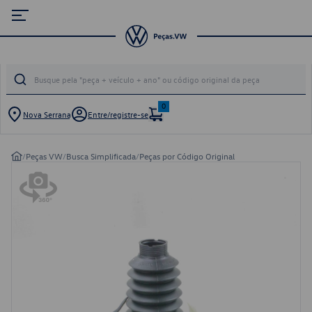
0
Nova Serrana
Entre/registre-se
/
Peças VW
/
Busca Simplificada
/
Peças por Código Original