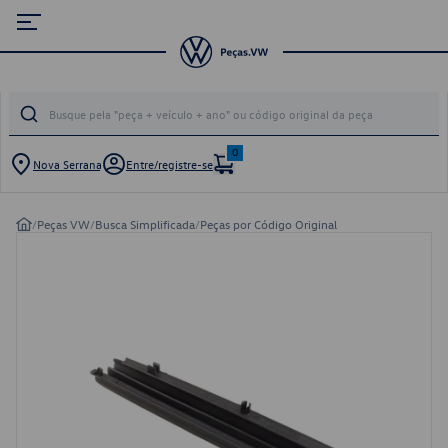
0
Nova Serrana
Entre/registre-se
/
Peças VW
/
Busca Simplificada
/
Peças por Código Original