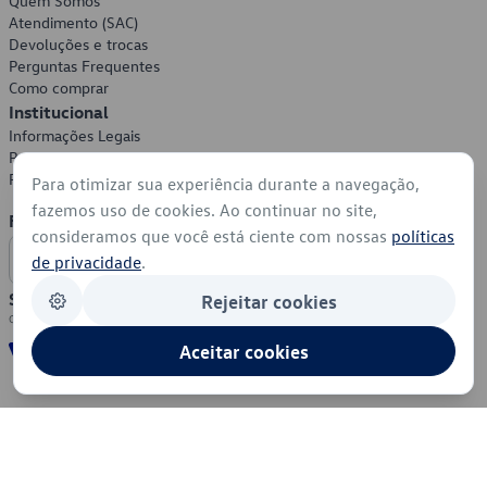
Quem Somos
Atendimento (SAC)
Devoluções e trocas
Perguntas Frequentes
Como comprar
Institucional
Informações Legais
Política de Privacidade
Política de Cookies
Para otimizar sua experiência durante a navegação,
fazemos uso de cookies. Ao continuar no site,
Formas de Pagamento
consideramos que você está ciente com nossas
políticas
de privacidade
.
Segurança
Rejeitar cookies
Aceitar cookies
© 2026 - Volkswagen do Brasil - Todos os direitos reservados