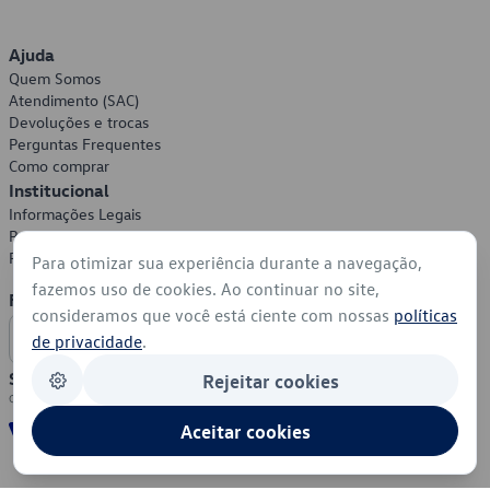
Ajuda
Quem Somos
Atendimento (SAC)
Devoluções e trocas
Perguntas Frequentes
Como comprar
Institucional
Informações Legais
Política de Privacidade
Política de Cookies
Para otimizar sua experiência durante a navegação,
fazemos uso de cookies. Ao continuar no site,
Formas de Pagamento
consideramos que você está ciente com nossas
políticas
de privacidade
.
Segurança
Rejeitar cookies
Aceitar cookies