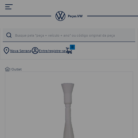
0
Nova Serrana
Entre/registre-se
/
Outlet