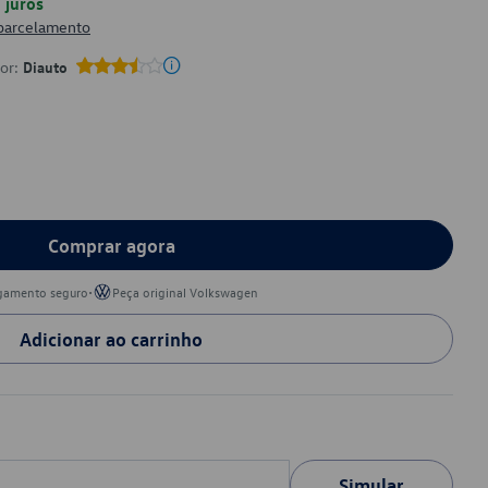
juros
 parcelamento
por:
Diauto
Comprar agora
•
gamento seguro
Peça original Volkswagen
Adicionar ao carrinho
Simular