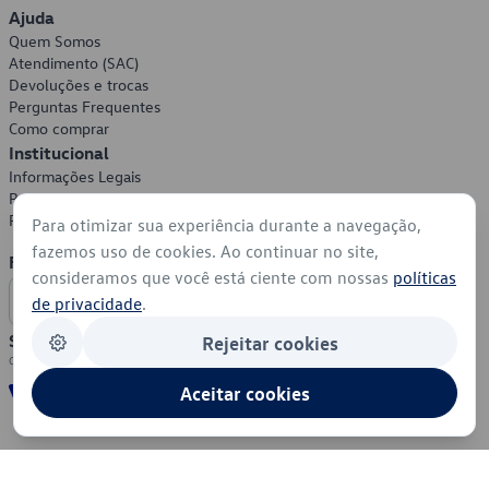
Ajuda
Quem Somos
Atendimento (SAC)
Devoluções e trocas
Perguntas Frequentes
Como comprar
Institucional
Informações Legais
Política de Privacidade
Política de Cookies
Para otimizar sua experiência durante a navegação,
fazemos uso de cookies. Ao continuar no site,
Formas de Pagamento
consideramos que você está ciente com nossas
políticas
de privacidade
.
Segurança
Rejeitar cookies
Aceitar cookies