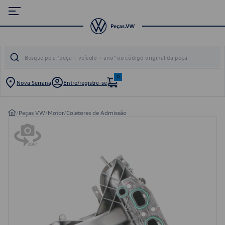
0
Nova Serrana
Entre/registre-se
/
Peças VW
/
Motor
/
Coletores de Admissão