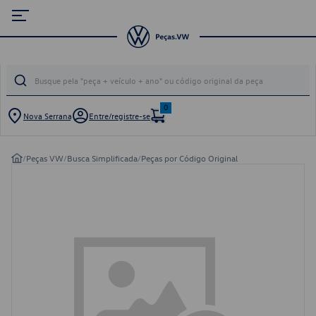
0
Nova Serrana
Entre/registre-se
/
Peças VW
/
Busca Simplificada
/
Peças por Código Original