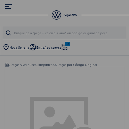
0
Nova Serrana
Entre/registre-se
/
Peças VW
/
Busca Simplificada
/
Peças por Código Original