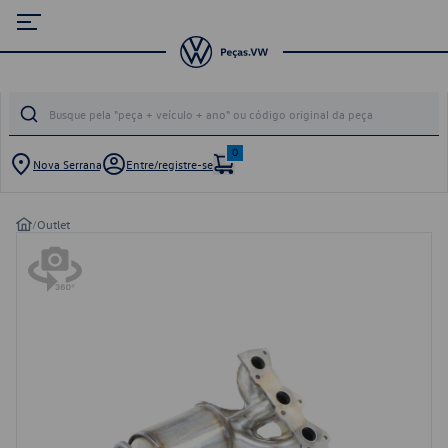
0
Nova Serrana
Entre/registre-se
/
Outlet