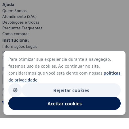
Ajuda
Quem Somos
Atendimento (SAC)
Devoluções e trocas
Perguntas Frequentes
Como comprar
Institucional
Informações Legais
Política de Privacidade
Política de Cookies
Para otimizar sua experiência durante a navegação,
fazemos uso de cookies. Ao continuar no site,
Formas de Pagamento
consideramos que você está ciente com nossas
políticas
de privacidade
.
Segurança
Rejeitar cookies
Aceitar cookies