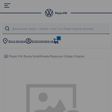
0
Nova Serrana
Entre/registre-se
/
Peças VW
/
Busca Simplificada
/
Peças por Código Original