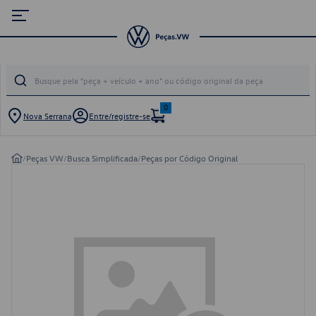
0
Nova Serrana
Entre/registre-se
/
Peças VW
/
Busca Simplificada
/
Peças por Código Original