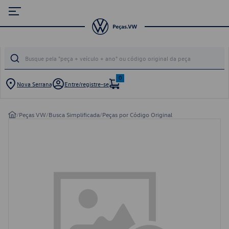
0
Nova Serrana
Entre/registre-se
/
Peças VW
/
Busca Simplificada
/
Peças por Código Original