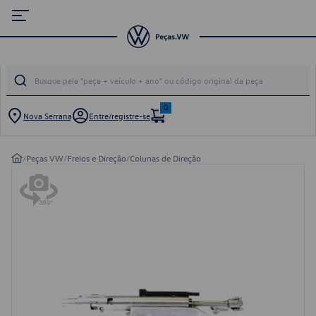
0
Nova Serrana
Entre/registre-se
/
Peças VW
/
Freios e Direção
/
Colunas de Direção