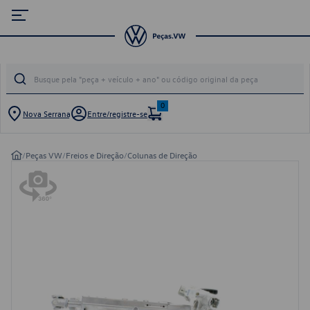
0
Nova Serrana
Entre/registre-se
/
Peças VW
/
Freios e Direção
/
Colunas de Direção