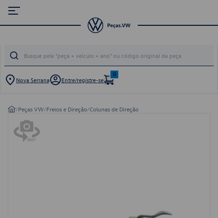
0
Nova Serrana
Entre/registre-se
/
Peças VW
/
Freios e Direção
/
Colunas de Direção