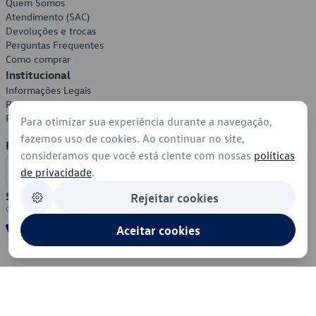
Quem Somos
Atendimento (SAC)
Devoluções e trocas
Perguntas Frequentes
Como comprar
Institucional
Informações Legais
Política de Privacidade
Política de Cookies
Para otimizar sua experiência durante a navegação,
fazemos uso de cookies. Ao continuar no site,
Formas de Pagamento
consideramos que você está ciente com nossas
políticas
de privacidade
.
Segurança
Rejeitar cookies
Aceitar cookies
© 2026 - Volkswagen do Brasil - Todos os direitos reservados