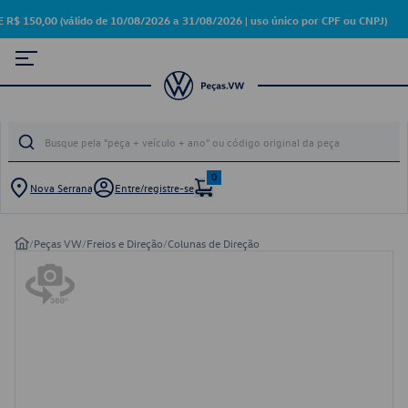
50,00 (válido de 10/08/2026 a 31/08/2026 | uso único por CPF ou CNPJ)
0
Nova Serrana
Entre/registre-se
/
Peças VW
/
Freios e Direção
/
Colunas de Direção