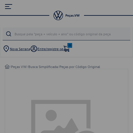
0
Nova Serrana
Entre/registre-se
/
Peças VW
/
Busca Simplificada
/
Peças por Código Original