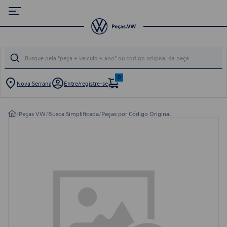
0
Nova Serrana
Entre/registre-se
/
Peças VW
/
Busca Simplificada
/
Peças por Código Original